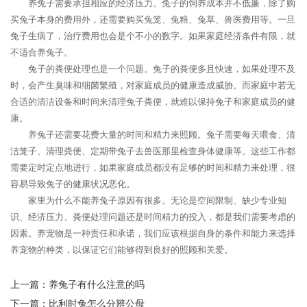
养兔子需要承担相应的经济压力。兔子的饲养成本并不低廉，除了购
买兔子本身的费用外，还需要购买兔笼、兔粮、兔草、兽医费用等。一旦
兔子生病了，治疗费用也会是个不小的数字。如果家庭经济条件有限，就
不适合养兔子。
兔子的粪便处理也是一个问题。兔子的粪便多且快速，如果处理不及
时，会产生臭味和细菌繁殖，对家庭成员的健康造成威胁。而家庭中若无
合适的清洁设备和时间来清理兔子粪便，就难以保持兔子和家庭成员的健
康。
养兔子还需要花费大量的时间和精力来照顾。兔子需要每天喂食、清
洁笼子、清理粪便、定期带兔子去兽医那里检查身体健康等。这些工作都
需要定时定点地进行，如果家庭成员都没有足够的时间和精力来处理，很
容易导致兔子的健康状况恶化。
家里为什么不能养兔子原因有很多。无论是空间限制、缺少专业知
识、经济压力、粪便处理问题还是时间精力的投入，都是我们需要考虑的
因素。养宠物是一种责任和承诺，我们应该根据自身的条件和能力来选择
养宠物的种类，以保证它们能够得到良好的照顾和关爱。
上一篇：
养兔子有什么注意的吗
下一篇：
比利时兔怎么分辨公母