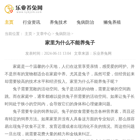
主页
行业资讯
养兔技术
兔病防治
獭兔养殖
当前位置：
主页
>
文章中心
>
兔病防治
>
家里为什么不能养兔子
发表时间：2024-06-11 13:04
文章来源：乐业养兔网
家庭是一个温馨的小天地，人们在这里享受亲情，感受爱的呵护。并
不是所有的宠物都适合在家庭中养。尤其是兔子，虽然可爱，但经营起来
却需要较高的技术水平和经济投入。家里为什么不能养兔子呢？
兔子需要宽敞的活动空间。兔子是活跃的动物，需要足够的空间跑
跳。而在家庭中，通常都难以提供兔子所需要的活动空间。如果让兔子长
时间处于狭小的空间内，会导致它们的身体和心理健康问题。
兔子需要专业的饲养知识。兔子的饮食需要包含各种营养素，而且还
有特定的饲养方法。如果家里并没有人具备这方面的专业知识，那么很容
易出现兔子饮食不正常、发育迟缓或者出现消化不良的情况。而这些问题
一旦出现，就需要花费大量的精力和金钱来纠正。