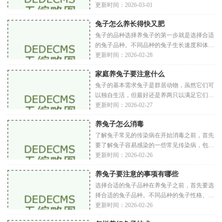
的地面最好是干燥的，避免兔子长时间接触潮
更新时间：2026-03-01
湿的地面，以防止脚部疾病的发生。要选择靠
兔子怎么养长得快又肥
近
兔子的品种选择养兔子的第一步就是选择合适
的兔子品种。不同品种的兔子生长速度和体型
都有所不同，以下是几种常见的适合养殖的兔
更新时间：2026-02-28
子品种荷兰垂耳兔：这种兔子体型中等，性格
家庭养兔子要注意什么
温
兔子的基本需求兔子是群居动物，虽然它们可
以独自生活，但最好还是养两只以满足它们的
社交需求。兔子之间会进行相互 groom（梳理
更新时间：2026-02-27
毛发）、玩耍等活动，这对它们的心理健康非
养兔子怎么消毒
常重
了解兔子常见的传染病在开始消毒之前，首先
要了解兔子容易感染的一些常见传染病，包括
兔子出血病：一种由病毒引起的急性疾病，传
更新时间：2026-02-26
播迅速。兔瘟：由兔瘟病毒引起，症状包括发
养兔子要注意的事项有哪些
热
选择合适的兔子品种在养兔子之前，首先要选
择合适的兔子品种。不同品种的兔子性格、体
型、毛发长度和饲养需求各不相同。常见的兔
更新时间：2026-02-26
子品种有荷兰垂耳兔：性格温和，适合家庭饲