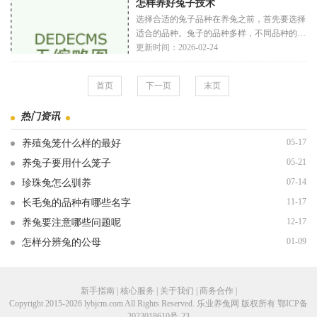
怎样养好兔子技术
养
选择合适的兔子品种在养兔之前，首先要选择
适合的品种。兔子的品种多样，不同品种的兔
子在性格、体型和护理需求上都有所不同。常
更新时间：2026-02-24
见的兔子品种包括荷兰侏儒兔：体型小，性格
温
首页
下一页
末页
热门资讯
05-17
养殖兔笼什么样的最好
05-21
养兔子要用什么笼子
07-14
珍珠兔怎么驯养
11-17
长毛兔的品种有哪些名字
12-17
养兔要注意哪些问题呢
01-09
怎样分辨兔的公母
新手指南 | 核心服务 | 关于我们 | 商务合作 |
Copyright 2015-2026 lybjcm.com All Rights Reserved. 乐业养兔网 版权所有
鄂ICP备
2023018610号-23