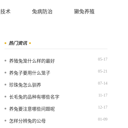
兔技术
兔病防治
獭兔养殖
热门资讯
05-17
养殖兔笼什么样的最好
05-21
养兔子要用什么笼子
07-14
珍珠兔怎么驯养
11-17
长毛兔的品种有哪些名字
12-17
养兔要注意哪些问题呢
01-09
怎样分辨兔的公母